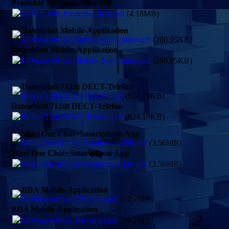
Produkte MiVoice Office 400
MiVO_400_Products_2020.pdf
(4.18MB)
Datenblatt Mobile-Applikation
MiVoice-Office-Mobile-Application.pdf
(260.95KB)
Datenblatt Mobile-Applikation
MiVoice-Office-Mobile-Application.pdf
(260.95KB)
Datenblatt 712dt DECT-Telefon
Mitel-712dt-DECT-Telefon.pdf
(824.19KB)
Datenblatt 712dt DECT-Telefon
Mitel-712dt-DECT-Telefon.pdf
(824.19KB)
Mitel One Chat+Smartphone App
Mitel-One-Mobile-Application-DE.pdf
(3.56MB)
Mitel One Chat+Smartphone App
Mitel-One-Mobile-Application-DE.pdf
(3.56MB)
BDA Mobile-Application
MiVoice-Office-DE-Apps.pdf
(10.7MB)
BDA Mobile-Application
MiVoice-Office-DE-Apps.pdf
(10.7MB)