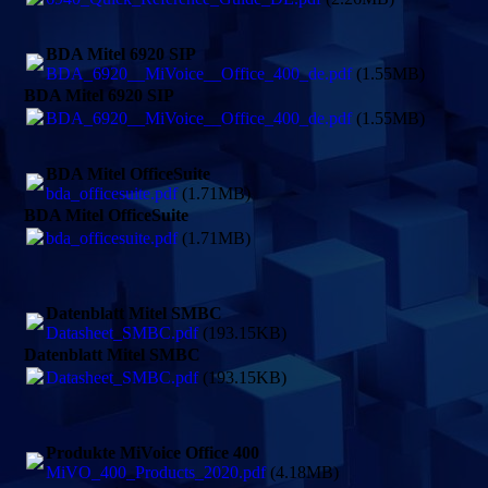
BDA Mitel 6920 SIP
BDA_6920__MiVoice__Office_400_de.pdf
(1.55MB)
BDA Mitel 6920 SIP
BDA_6920__MiVoice__Office_400_de.pdf
(1.55MB)
BDA Mitel OfficeSuite
bda_officesuite.pdf
(1.71MB)
BDA Mitel OfficeSuite
bda_officesuite.pdf
(1.71MB)
Datenblatt Mitel SMBC
Datasheet_SMBC.pdf
(193.15KB)
Datenblatt Mitel SMBC
Datasheet_SMBC.pdf
(193.15KB)
Produkte MiVoice Office 400
MiVO_400_Products_2020.pdf
(4.18MB)