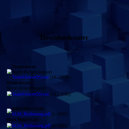
Downloadcenter
Teamviewer
Sturm Remotesupport
TeamViewerQS.exe
(18.23MB)
Teamviewer
Sturm Remotesupport
TeamViewerQS.exe
(18.23MB)
BDA Mitel 612d
612d_Bedienung.pdf
(1.3MB)
BDA Mitel 612d
612d_Bedienung.pdf
(1.3MB)