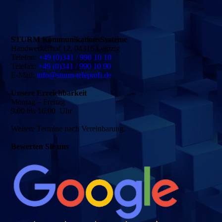
STURM KommunikationsSysteme
Handwerkerhof 12, 04316 Leipzig
Telefon:
+49 (0)341 / 990 10 10
Telefax:
+49 (0)341 / 990 10 90
E-Mail:
info@sturm-teleprofi.de
Unsere Erreichbarkeit
Montag – Freitag
9.00 bis 16.00 Uhr
Weitere Termine nach Vereinbarung.
Bewerten Sie uns