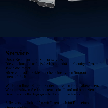
Service
Unser Reparatur- und Supportservice.
Die zunehmende technische Komplexität der heutigen Produkte
sowie die immer
kürzeren Produktzyklen machen einen guten Support
unentbehrlich.
Wir bieten Ihnen Support zu den einzelnen Produktbereichen.
Wir unterstützen Sie kompetent, schnell und unkompliziert.
Genau wie es Ihr Tagesgeschäft von Ihnen fordert.
Selbstverständlich helfen wir Ihnen auch im Falle eines
Gerätedefektes,