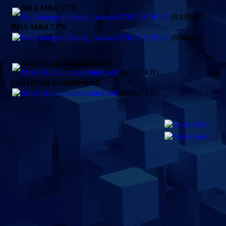
BDA Mitel 5370
Bedienungsanleitung_Aastra-5370-5370IP.pdf
(8.88MB)
BDA Mitel 5370
Bedienungsanleitung_Aastra-5370-5370IP.pdf
(8.88MB)
Mitel 612dt antimikrobiell
Mitel-612dt-antimikrobiell.pdf
(209.07KB)
Mitel 612dt antimikrobiell
Mitel-612dt-antimikrobiell.pdf
(209.07KB)
SystemSearch4.
SystemSearch4.